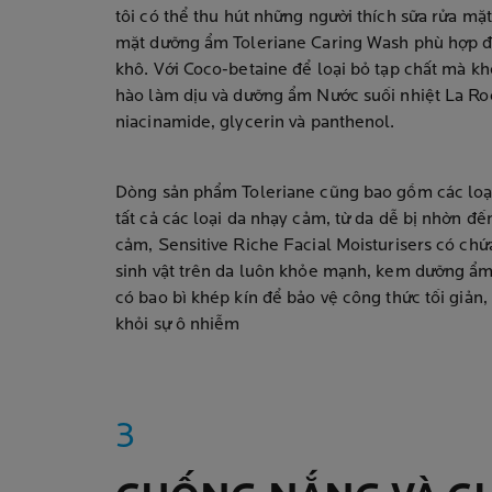
tôi có thể thu hút những người thích sữa rửa mặt
mặt dưỡng ẩm Toleriane Caring Wash phù hợp đ
khô. Với Coco-betaine để loại bỏ tạp chất mà kh
hào làm dịu và dưỡng ẩm Nước suối nhiệt La Ro
niacinamide, glycerin và panthenol.
Dòng sản phẩm Toleriane cũng bao gồm các lo
tất cả các loại da nhạy cảm, từ da dễ bị nhờn đ
cảm, Sensitive Riche Facial Moisturisers có chứa
sinh vật trên da luôn khỏe mạnh, kem dưỡng ẩm
có bao bì khép kín để bảo vệ công thức tối giản
khỏi sự ô nhiễm