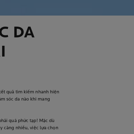
C DA
I
kết quả tìm kiếm nhanh hiện
hăm sóc da nào khi mang
 phải quá phức tạp! Mặc dù
ày càng nhiều, việc lựa chọn