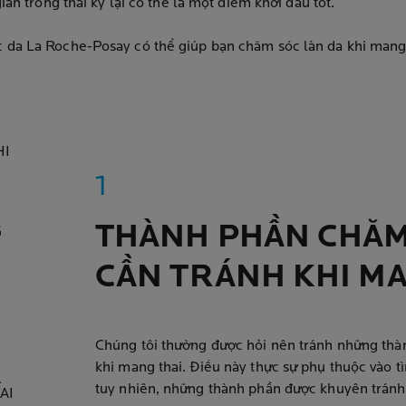
iản trong thai kỳ lại có thể là một điểm khởi đầu tốt.
da La Roche-Posay có thể giúp bạn chăm sóc làn da khi mang 
HI
M
THÀNH PHẦN CHĂM
G
CẦN TRÁNH KHI MA
Chúng tôi thường được hỏi nên tránh những th
khi mang thai. Điều này thực sự phụ thuộc vào t
À
tuy nhiên, những thành phần được khuyên tránh
AI