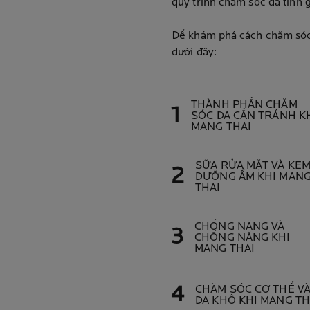
quy trình chăm sóc da tinh g
Để khám phá cách chăm sóc 
dưới đây:
THÀNH PHẦN CHĂM
SÓC DA CẦN TRÁNH K
MANG THAI
SỮA RỬA MẶT VÀ KE
DƯỠNG ẨM KHI MAN
THAI
CHỐNG NẮNG VÀ
CHỐNG NẮNG KHI
MANG THAI
CHĂM SÓC CƠ THỂ V
DA KHÔ KHI MANG TH