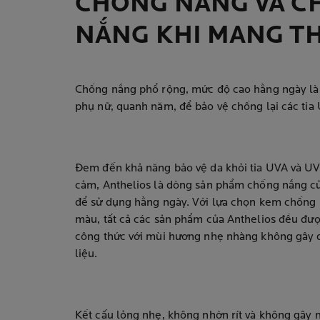
CHỐNG NẮNG VÀ C
NẮNG KHI MANG TH
Chống nắng phổ rộng, mức độ cao hằng ngày là đ
phụ nữ, quanh năm, để bảo vệ chống lại các tia 
Đem đến khả năng bảo vệ da khỏi tia UVA và UV
cảm, Anthelios là dòng sản phẩm chống nắng củ
để sử dụng hằng ngày. Với lựa chọn kem chống
màu, tất cả các sản phẩm của Anthelios đều đượ
công thức với mùi hương nhẹ nhàng không gây 
liệu.
Kết cấu lỏng nhẹ, không nhờn rít và không gâ