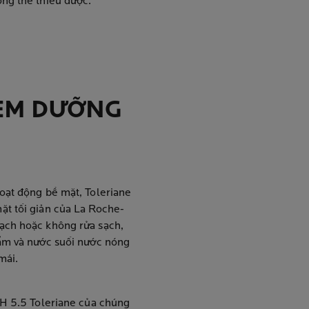
ng thể thiếu được.
KEM DƯỠNG
oạt động bề mặt, Toleriane
ặt tối giản của La Roche-
ạch hoặc không rửa sạch,
 ẩm và nước suối nước nóng
mái.
pH 5.5 Toleriane của chúng