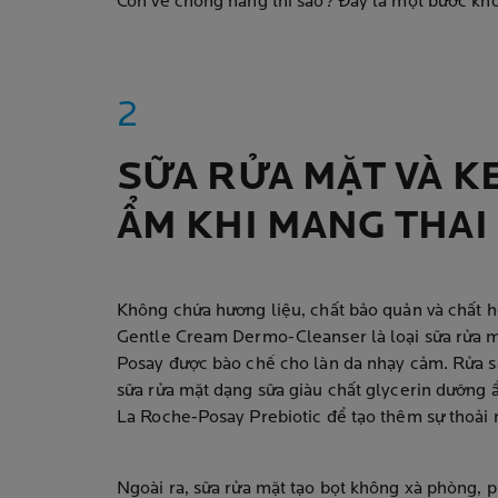
Còn về chống nắng thì sao? Đây là một bước khô
SỮA RỬA MẶT VÀ 
ẨM KHI MANG THAI
Không chứa hương liệu, chất bảo quản và chất h
Gentle Cream Dermo-Cleanser là loại sữa rửa m
Posay được bào chế cho làn da nhạy cảm. Rửa s
sữa rửa mặt dạng sữa giàu chất glycerin dưỡng
La Roche-Posay Prebiotic để tạo thêm sự thoải 
Ngoài ra, sữa rửa mặt tạo bọt không xà phòng, 