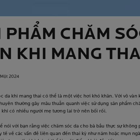
 PHẨM CHĂM SÓ
ẢN KHI MANG THA
 Một 2024
da khi mang thai có thể là một việc hơi khó khăn. Với vô vàn 
i khuyên thường gây mâu thuẫn quanh việc sử dụng sản phẩm c
 khi có nhiều người mẹ tương lai trở nên bối rối.
để nói với bạn rằng việc chăm sóc da cho bà bầu thực sự không
a y tế về các vấn đề liên quan đến thai kỳ như nám hoặc mụn ng