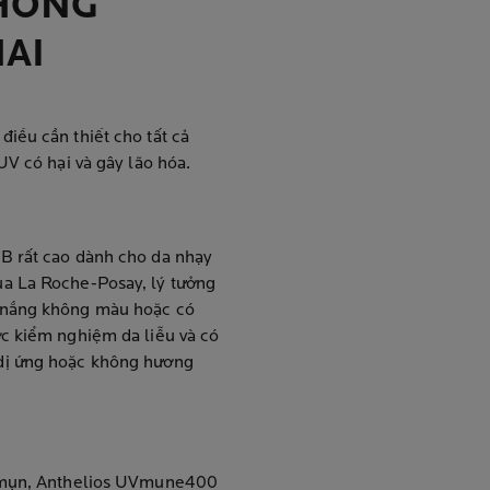
HỐNG
AI
iều cần thiết cho tất cả
UV có hại và gây lão hóa.
B rất cao dành cho da nhạy
a La Roche-Posay, lý tưởng
 nắng không màu hoặc có
c kiểm nghiệm da liễu và có
dị ứng hoặc không hương
y mụn, Anthelios UVmune400