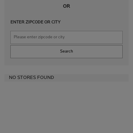
OR
ENTER ZIPCODE OR CITY
Search
NO STORES FOUND
SẢN PHẨM ĐƯỢC
90000 BÁC SĨ DA LIỄU TRÊN