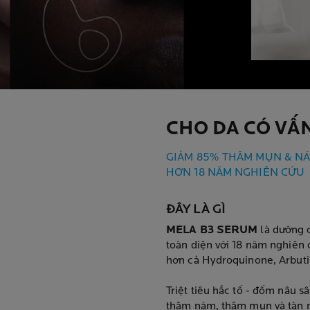
CHO DA CÓ VẤ
GIẢM 85% THÂM MỤN & NÁ
HƠN 18 NĂM NGHIÊN CỨU
ĐÂY LÀ GÌ
MELA B3 SERUM
là dưỡng 
toàn diện với 18 năm nghiên 
hơn cả Hydroquinone, Arbutin
Triệt tiêu hắc tố - đốm nâu 
thâm nám, thâm mụn và tàn