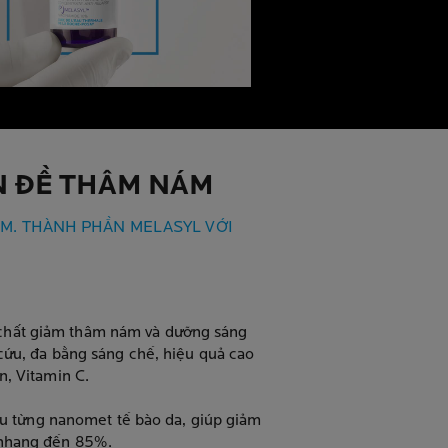
N ĐỀ THÂM NÁM
M. THÀNH PHẦN MELASYL VỚI
chất giảm thâm nám và dưỡng sáng
cứu, đa bằng sáng chế, hiệu quả cao
, Vitamin C.
sâu từng nanomet tế bào da, giúp giảm
 nhang đến 85%.