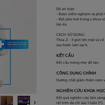
Độ an toàn
- Được kiểm nghiệm và phát t
- Đột phá mới trong y khoa v
làn da
CÁCH SỬ DỤNG:
Thoa 2 - 3 giọt lên mặt và cổ
sau bước làm sạch.
KẾT CẤU
Kết cấu mỏng nhẹ dễ tán.
CÔNG DỤNG CHÍNH
Dưỡng chất giảm thâm nám v
NGHIÊN CỨU KHOA HỌC
Kết quả nghiên cứu lâm sàn
rệt trên da chỉ sau 1 tuần (*).
Sản Phẩm Tiếp Theo