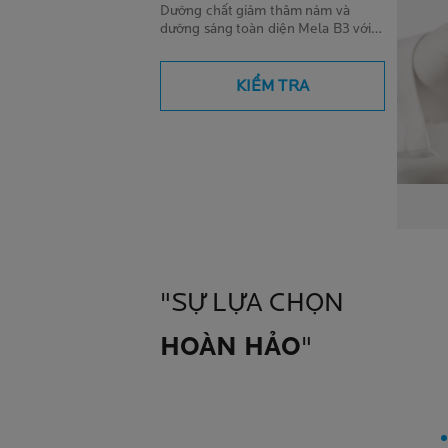
Dưỡng chất giảm thâm nám và
dưỡng sáng toàn diện Mela B3 với
18 năm nghiên cứu, đa bằng sáng
chế, hiệu quả cao hơn cả
Hydroquinone, Arbutin, Vitamin C.
KIỂM TRA
Triệt tiêu hắc tố - đốm nâu sâu từng
nanomet tế bào da, giúp giảm thâm
nám, thâm mụn và tàn nhang đến
85%.
"SỰ LỰA CHỌN
HOÀN HẢO
"