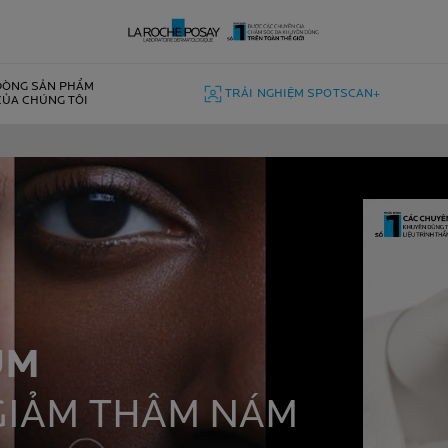
DÒNG SẢN PHẨM
TRẢI NGHIỆM SPOTSCAN+
CỦA CHÚNG TÔI
UM
GIẢM THÂM NÁM