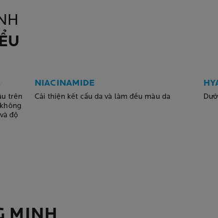
NH
IỂU
NIACINAMIDE
HY
âu trên
Cải thiện kết cấu da và làm đều màu da
Dưỡ
 không
 và độ
G MINH