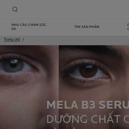
NHU CẦU CHĂM SÓC
TÌM SẢN PHẨM
DA
Trang chủ
MELA B3 SER
DƯỠNG CHẤT 