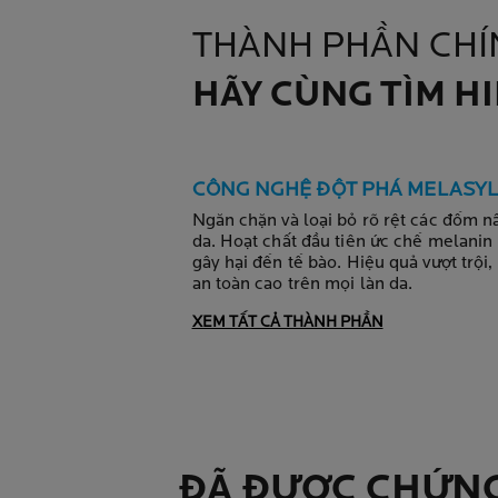
THÀNH PHẦN CHÍ
HÃY CÙNG TÌM H
CÔNG NGHỆ ĐỘT PHÁ MELASYL
Ngăn chặn và loại bỏ rõ rệt các đốm n
da. Hoạt chất đầu tiên ức chế melanin
gây hại đến tế bào. Hiệu quả vượt trội,
an toàn cao trên mọi làn da.
XEM TẤT CẢ THÀNH PHẦN
ĐÃ ĐƯỢC CHỨN