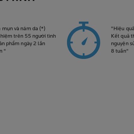
 mụn và nám da (*)
"Hiệu qu
ghiệm trên 55 người tình
Kết quả t
ản phẩm ngày 2 lần
nguyện sử
n "
8 tuần"