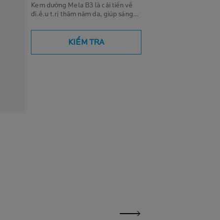
Kem dưỡng Mela B3 là cải tiến về
đi.ề.u t.rị thâm nám da, giúp sáng
da, cải thiện rõ rệt vết thâm mụn và
thâm nám. Bên cạnh đó, kem
dưỡng Mela B3 còn giúp ức chế sự
KIỂM TRA
hình thành của các đốm nâu mới.
Với SPF 30+, kem dưỡng Mela B3
có khả năng ngăn ngừa tia UV, giảm
các đốm nâu và kích ứng da gây ra
bởi tia UVA.
next panel