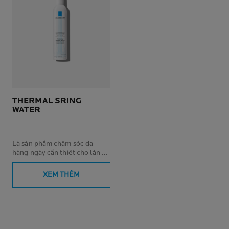
THERMAL SRING
WATER
Là sản phẩm chăm sóc da
hàng ngày cần thiết cho làn da
nhạy cảm, dành cho cả những
làn da mỏng manh nhất: trẻ sơ
XEM THÊM
sinh, trẻ em, người lớn, phụ nữ
mang thai.