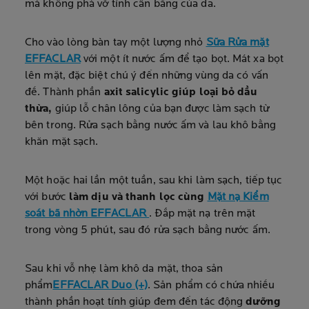
mà không phá vỡ tính cân bằng của da.
Cho vào lòng bàn tay một lượng nhỏ
Sữa Rửa mặt
EFFACLAR
với một ít nước ấm để tạo bọt. Mát xa bọt
lên mặt, đặc biệt chú ý đến những vùng da có vấn
đề. Thành phần
axit salicylic giúp loại bỏ dầu
thừa,
giúp lỗ chân lông của bạn được làm sạch từ
bên trong. Rửa sạch bằng nước ấm và lau khô bằng
khăn mặt sạch.
Một hoặc hai lần một tuần, sau khi làm sạch, tiếp tục
với bước
làm dịu và thanh lọc cùng
Mặt nạ Kiểm
soát bã nhờn EFFACLAR
. Đắp mặt nạ trên mặt
trong vòng 5 phút, sau đó rửa sạch bằng nước ấm.
Sau khi vỗ nhẹ làm khô da mặt, thoa sản
phẩm
EFFACLAR Duo (+)
. Sản phẩm có chứa nhiều
thành phần hoạt tính giúp đem đến tác động
dưỡng