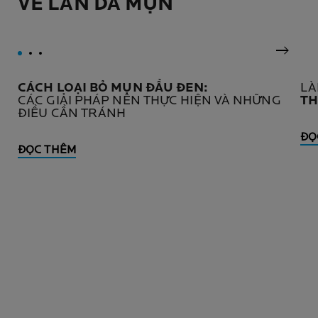
VỀ LÀN DA MỤN
Sản Ph
CÁCH LOẠI BỎ MỤN ĐẦU ĐEN:
LÀ
CÁC GIẢI PHÁP NÊN THỰC HIỆN VÀ NHỮNG
TH
ĐIỀU CẦN TRÁNH
ĐỌ
ĐỌC THÊM