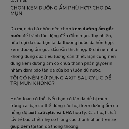
tốt nhất.
CHỌN KEM DƯỠNG ẨM PHÙ HỢP CHO DA
MỤN
Da mụn do bã nhờn nên chọn
kem dưỡng ẩm gốc
nước
để tránh tác động đến đốm mụn. Tuy nhiên,
nếu loại da của bạn là da thường hoặc da hỗn hợp,
kem dưỡng ẩm gốc dầu vẫn thích hợp & chỉ nên nhớ
không dùng quá liều lượng cần thiết. Bạn cũng nên
dùng kem dưỡng ẩm có chứa thành phần glycerin
nhằm đảm bảo làn da của bạn luôn đủ nước.
TÔI CÓ NÊN SỬ DỤNG AXIT SALICYLIC ĐỂ
TRỊ MỤN KHÔNG?
Hoàn toàn có thể. Nếu bạn có làn da dễ bị mụn
trứng cá, bạn có thể dùng các loại kem dưỡng ẩm có
nồng độ
axit salicylic và LHA
hợp lý. Các hoạt chất
tẩy tế bào chết nhẹ có trong các thành phần trên sẽ
giúp đem lại làn da thông thoáng.