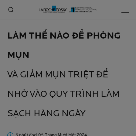
Menu 
LÀM THẾ NÀO ĐỂ PHÒNG
MỤN
VÀ GIẢM MỤN TRIỆT ĐỂ
NHỜ VÀO QUY TRÌNH LÀM
SẠCH HÀNG NGÀY
5 phút đọc
| 05 Tháng Mười Một 2024