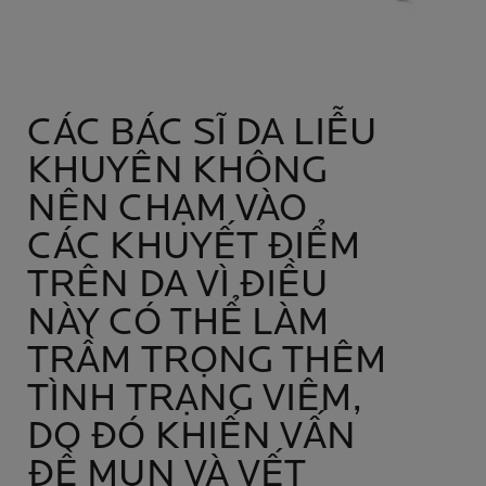
CÁC BÁC SĨ DA LIỄU
KHUYÊN KHÔNG
NÊN CHẠM VÀO
CÁC KHUYẾT ĐIỂM
TRÊN DA VÌ ĐIỀU
NÀY CÓ THỂ LÀM
TRẦM TRỌNG THÊM
TÌNH TRẠNG VIÊM,
DO ĐÓ KHIẾN VẤN
ĐỀ MỤN VÀ VẾT