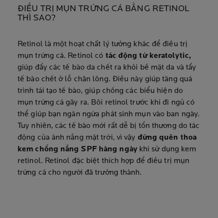
ĐIỀU TRỊ MỤN TRỨNG CÁ BẰNG RETINOL
THÌ SAO?
Retinol là một hoạt chất lý tưởng khác để điều trị
mụn trứng cá. Retinol có
tác động từ keratolytic,
giúp đẩy các tế bào da chết ra khỏi bề mặt da và tẩy
tế bào chết ở lỗ chân lông. Điều này giúp tăng quá
trình tái tạo tế bào, giúp chống các biểu hiện do
mụn trứng cá gây ra. Bôi retinol trước khi đi ngủ có
thể giúp bạn ngăn ngừa phát sinh mụn vào ban ngày.
Tuy nhiên, các tế bào mới rất dễ bị tổn thương do tác
động của ánh nắng mặt trời, vì vậy
đừng quên thoa
kem chống nắng SPF hàng ngày
khi sử dụng kem
retinol. Retinol đặc biệt thích hợp để điều trị mụn
trứng cá cho người đã trưởng thành.