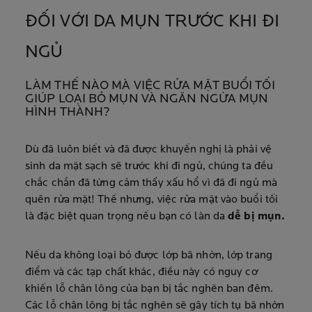
ĐỐI VỚI DA MỤN TRƯỚC KHI ĐI
NGỦ
LÀM THẾ NÀO MÀ VIỆC RỬA MẶT BUỔI TỐI
GIÚP LOẠI BỎ MỤN VÀ NGĂN NGỪA MỤN
HÌNH THÀNH?
Dù đã luôn biết và đã được khuyến nghị là phải vệ
sinh da mặt sạch sẽ trước khi đi ngủ, chúng ta đều
chắc chắn đã từng cảm thấy xấu hổ vì đã đi ngủ mà
quên rửa mặt! Thế nhưng, việc rửa mặt vào buổi tối
là đặc biệt quan trọng nếu bạn có làn da
dễ bị mụn.
Nếu da không loại bỏ được lớp bã nhờn, lớp trang
điểm và các tạp chất khác, điều này có nguy cơ
khiến lỗ chân lông của bạn bị tắc nghẽn ban đêm.
Các lỗ chân lông bị tắc nghẽn sẽ gây tích tụ bã nhờn