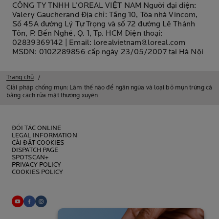
CÔNG TY TNHH L’OREAL VIỆT NAM Người đại diện:
Valery Gaucherand Địa chỉ: Tầng 10, Tòa nhà Vincom,
Số 45A đường Lý Tự Trọng và số 72 đường Lê Thánh
Tôn, P. Bến Nghé, Q. 1, Tp. HCM Điện thoại:
02839369142 | Email: lorealvietnam@loreal.com
MSDN: 0102289856 cấp ngày 23/05/2007 tại Hà Nội
Trang chủ
Giải pháp chống mụn: Làm thế nào để ngăn ngừa và loại bỏ mụn trứng cá
bằng cách rửa mặt thường xuyên
ĐỐI TÁC ONLINE
LEGAL INFORMATION
CÀI ĐẶT COOKIES
DISPATCH PAGE
SPOTSCAN+
PRIVACY POLICY
COOKIES POLICY