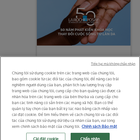
Tiếp tục mà không chấp nhận
© La Roche-Posay
© Trung tâm Thuỷ Liệu pháp La Roche-Posay
Chúng tôi sử dụng cookie trên các trang web của chúng tôi,
bao gồm cookie từ các đối tác của chúng tôi, để nâng cao trải
© Getty Images
nghiệm người dùng của bạn, phân tích lưu lượng truy cập
© Thinkstock
trang web của chúng tôi, cung cấp cho bạn quảng cáo được cá
© L'OREAL
nhân hóa trên các trang web của bên thứ ba và cung cấp cho
bạn các tính năng có sẵn trên các mạng xã hội. Bạn có thể
quản lý tùy chọn của bạn bất kỳ lúc nào bằng cách nhấp vào
Your privacy
What is this?
cài đặt cookie. Để tìm hiểu thêm về cách chúng tôi và các đối
tác của chúng tôi sử dụng dữ liệu cá nhân của bạn, vui lòng
xem chính sách bảo mật của chúng tôi.
Chính sách Bảo mật
Cài đặt cookie
Chấp nhận