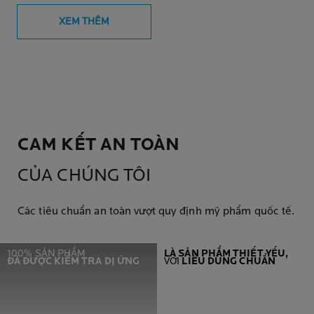
dầu mụn
XEM THÊM
CAM KẾT AN TOÀN
CỦA CHÚNG TÔI
Các tiêu chuẩn an toàn vượt quy định mỹ phẩm quốc tế.
100% SẢN PHẨM
LÀ SẢN PHẨM THIẾT YẾU,
ĐÃ ĐƯỢC KIỂM TRA DỊ ỨNG
VỚI
LIỀU DÙNG CHUẨN