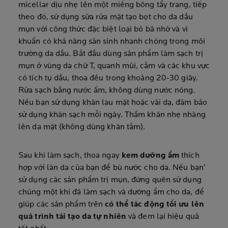
micellar dịu nhẹ lên một miếng bông tẩy trang, tiếp
theo đó, sử dụng sữa rửa mặt tạo bọt cho da dầu
mụn với công thức đặc biệt loại bỏ bã nhờ và vi
khuẩn có khả năng sản sinh nhanh chóng trong môi
trường da dầu. Bắt đầu dùng sản phẩm làm sạch trị
mụn ở vùng da chữ T, quanh mũi, cằm và các khu vực
có tích tụ dầu, thoa đều trong khoảng 20-30 giây.
Rửa sạch bằng nước ấm, không dùng nước nóng.
Nếu bạn sử dụng khăn lau mặt hoặc vải dạ, đảm bảo
sử dụng khăn sạch mỗi ngày. Thấm khăn nhẹ nhàng
lên da mặt (không dùng khăn tắm).
Sau khi làm sạch, thoa ngay
kem dưỡng ẩm
thích
hợp với làn da của bạn để bù nước cho da. Nếu bạn’
sử dụng các sản phẩm trị mụn, đừng quên sử dụng
chúng một khi đã làm sạch và dưỡng ẩm cho da, để
giúp các sản phẩm trên
có thể tác động tối ưu lên
quá trình tái tạo da tự nhiên
và đem lại hiệu quả