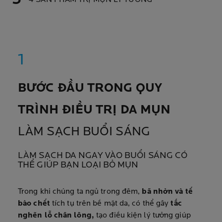
4 SẢN PHẨM TRỊ MỤN LÝ TƯỞNG
BƯỚC ĐẦU TRONG QUY
TRÌNH ĐIỀU TRỊ DA MỤN
LÀM SẠCH BUỔI SÁNG
LÀM SẠCH DA NGAY VÀO BUỔI SÁNG CÓ
THỂ GIÚP BẠN LOẠI BỎ MỤN
Trong khi chúng ta ngủ trong đêm,
bã nhờn và tế
bào chết
tích tụ trên bề mặt da, có thể gây
tắc
nghẽn lỗ chân lông,
tạo điều kiện lý tưởng giúp