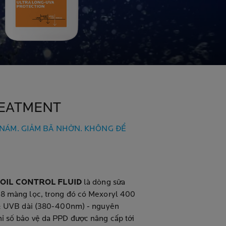
REATMENT
NÁM. GIẢM BÃ NHỜN. KHÔNG ĐỂ
OIL CONTROL FLUID
là dòng sữa
8 màng lọc, trong đó có Mexoryl 400
 & UVB dài (380-400nm) - nguyên
ỉ số bảo vệ da PPD được nâng cấp tới