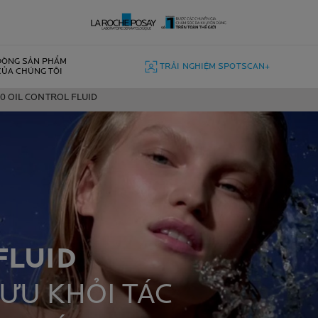
DÒNG SẢN PHẨM
TRẢI NGHIỆM SPOTSCAN+
CỦA CHÚNG TÔI
 OIL CONTROL FLUID
FLUID
 ƯU KHỎI TÁC