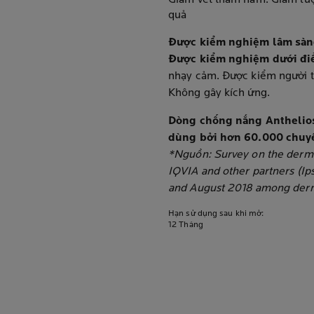
Giảm vết thâm nám. Giảm lượ
quả
Được kiểm nghiệm lâm sà
Được kiểm nghiệm dưới đi
nhạy cảm. Được kiểm người t
Không gây kích ứng.
Dòng chống nắng Anthelios
dùng bởi hơn 60.000 chuyên
*Nguồn: Survey on the dermo
IQVIA and other partners (I
and August 2018 among derma
Hạn sử dụng sau khi mở:
12 Tháng