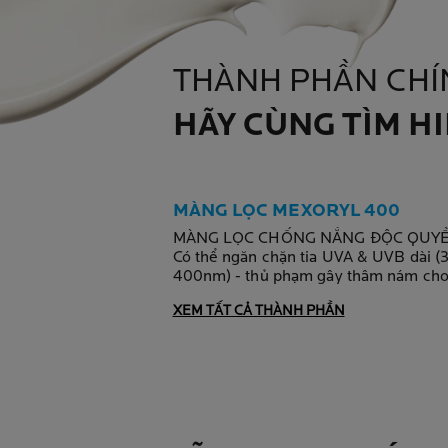
THÀNH PHẦN CHÍ
HÃY CÙNG TÌM H
MÀNG LỌC MEXORYL 400
MÀNG LỌC CHỐNG NẮNG ĐỘC QUY
Có thể ngăn chặn tia UVA & UVB dài (
400nm) - thủ phạm gây thâm nám cho
XEM TẤT CẢ THÀNH PHẦN