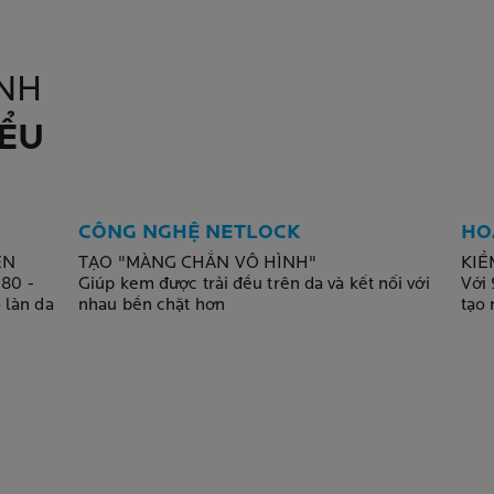
NH
IỂU
CÔNG NGHỆ NETLOCK
HO
ỀN
TẠO "MÀNG CHẮN VÔ HÌNH"
KIỀ
380 -
Giúp kem được trải đều trên da và kết nối với
Với 
 làn da
nhau bền chặt hơn
tạo 