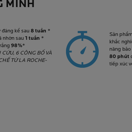
G MINH
 đáng kể sau
8 tuần
*
Sản phẩm 
bã nhờn sau
1 tuần
*
khắc nghi
trắng
98%
*
năng bảo
N CỨU, 6 CÔNG BỐ VÀ
80 phút
CHẾ TỪ LA ROCHE-
tiếp xúc v