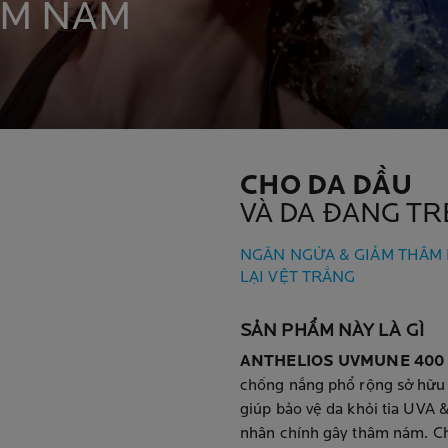
ÂM NÁM
CHO DA DẦU
VÀ DA ĐANG T
NGĂN NGỪA & GIẢM THÂM 
LẠI VỆT TRẮNG
SẢN PHẨM NÀY LÀ GÌ
ANTHELIOS UVMUNE 400 
chống nắng phổ rộng sở hữu 
giúp bảo vệ da khỏi tia UVA
nhân chính gây thâm nám. Ch