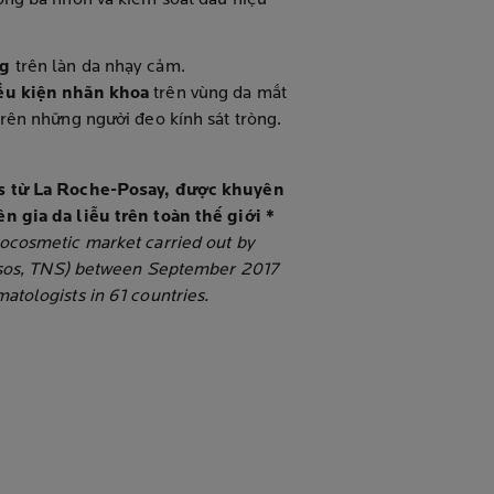
ng bã nhờn và kiểm soát dầu hiệu
ng
trên làn da nhạy cảm.
ều kiện nhãn khoa
trên vùng da mắt
rên những người đeo kính sát tròng.
 từ La Roche-Posay, được khuyên
 gia da liễu trên toàn thế giới *
cosmetic market carried out by
psos, TNS) between September 2017
tologists in 61 countries.